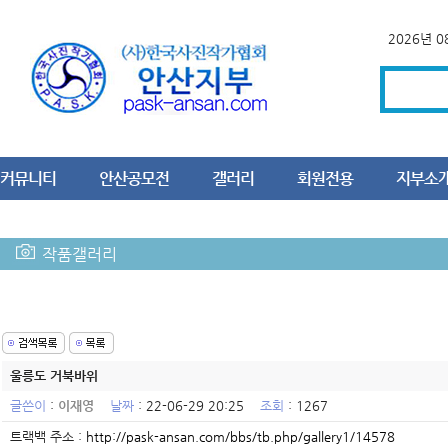
2026년 
커뮤니티
안산공모전
갤러리
회원전용
지부소
작품갤러리
울릉도 거북바위
글쓴이
:
이재영
날짜
: 22-06-29 20:25
조회
: 1267
트랙백 주소 :
http://pask-ansan.com/bbs/tb.php/gallery1/14578