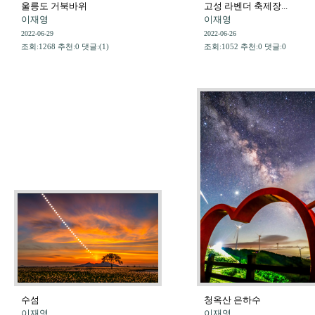
울릉도 거북바위
고성 라벤더 축제장...
이재영
이재영
2022-06-29
2022-06-26
조회:1268 추천:0 댓글:(1)
조회:1052 추천:0 댓글:0
수섬
청옥산 은하수
이재영
이재영