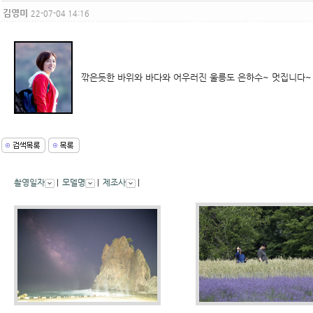
김영미
22-07-04 14:16
깎은듯한 바위와 바다와 어우러진 울릉도 은하수~ 멋집니다~
촬영일자
|
모델명
|
제조사
|