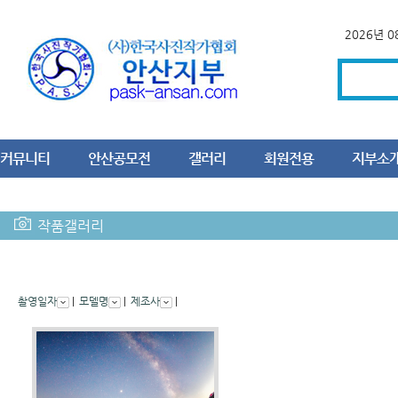
2026년 
커뮤니티
안산공모전
갤러리
회원전용
지부소
작품갤러리
촬영일자
|
모델명
|
제조사
|