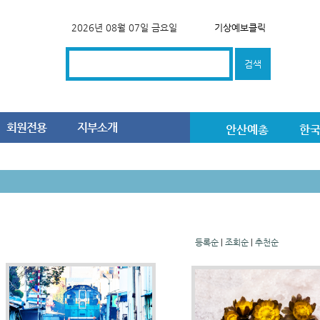
2026년 08월 07일 금요일
기상예보클릭
회원전용
지부소개
안산예총
한
등록순
|
조회순
|
추천순