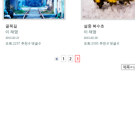
골목길
설중 복수초
이 재영
이 재영
2015-02-21
2015-02-20
조회:2237 추천:0 댓글:0
조회:2195 추천:0 댓글:0
1
2
3