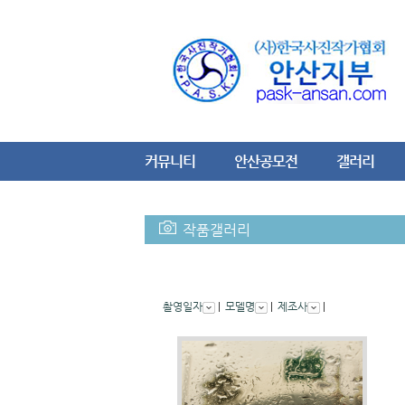
커뮤니티
안산공모전
갤러리
작품갤러리
촬영일자
|
모델명
|
제조사
|