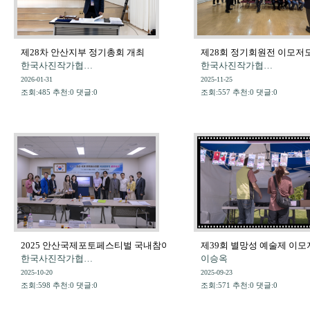
제28차 안산지부 정기총회 개최
제28회 정기회원전 이모저
한국사진작가협…
한국사진작가협…
2026-01-31
2025-11-25
조회:485 추천:0 댓글:0
조회:557 추천:0 댓글:0
2025 안산국제포토페스티벌 국내참여작가 작품 심사
제39회 별망성 예술제 이모
한국사진작가협…
이승옥
2025-10-20
2025-09-23
조회:598 추천:0 댓글:0
조회:571 추천:0 댓글:0