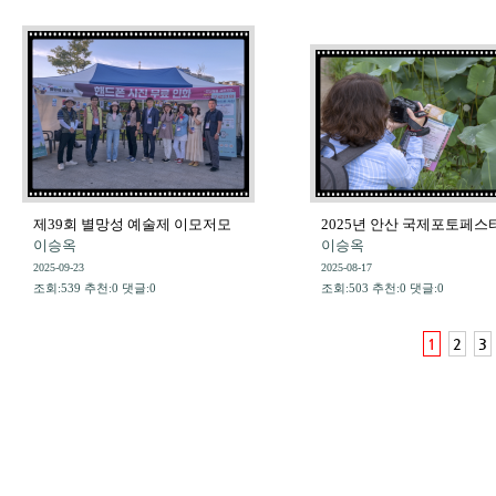
제39회 별망성 예술제 이모저모
2025년 안산 국제포토페스티
이승옥
이승옥
2025-09-23
2025-08-17
조회:539 추천:0 댓글:0
조회:503 추천:0 댓글:0
1
2
3