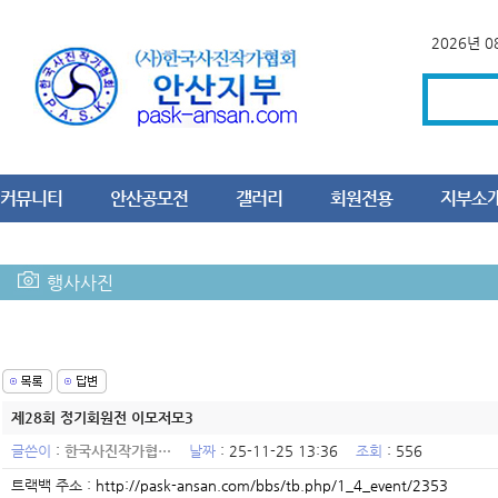
2026년 
커뮤니티
안산공모전
갤러리
회원전용
지부소
행사사진
제28회 정기회원전 이모저모3
글쓴이
:
한국사진작가협…
날짜
: 25-11-25 13:36
조회
: 556
트랙백 주소 :
http://pask-ansan.com/bbs/tb.php/1_4_event/2353